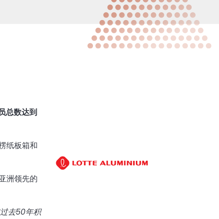
会员总数达到
楞纸板箱和
亚洲领先的
在过去
50
年积