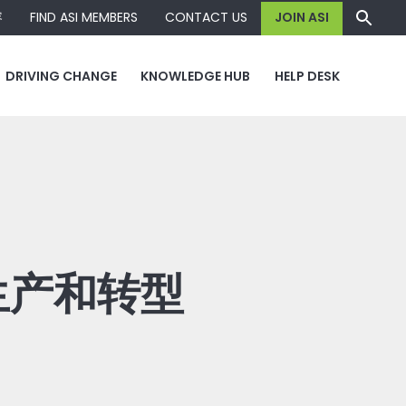
容
FIND ASI MEMBERS
CONTACT US
JOIN ASI
DRIVING CHANGE
KNOWLEDGE HUB
HELP DESK
生产和转型