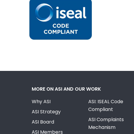
MORE ON ASI AND OUR WORK
Why ASI
ASI: ISEAL Code
Compliant
ASI Strategy
ASI Complaints
ASI Board
Mechanism
ASI Members