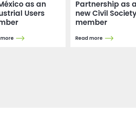
México as an
Partnership as 
ustrial Users
new Civil Societ
mber
member
 more
Read more