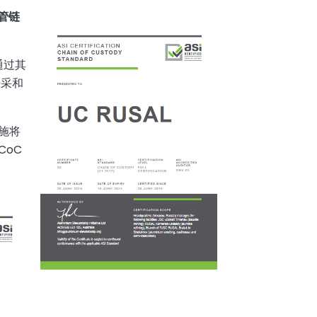
管链
通过其
开采和
实施将
CoC