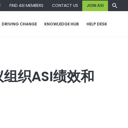
容
FIND ASI MEMBERS
CONTACT US
JOIN ASI
DRIVING CHANGE
KNOWLEDGE HUB
HELP DESK
组织ASI绩效和