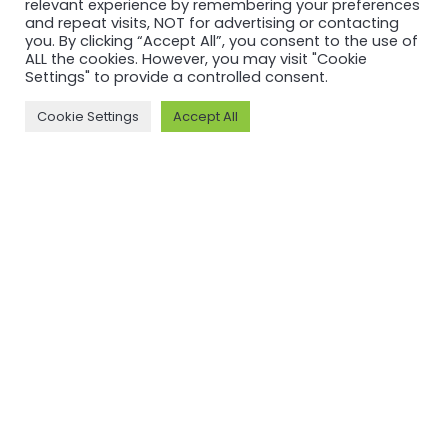
relevant experience by remembering your preferences
and repeat visits, NOT for advertising or contacting
MORE ON ASI AND OUR WORK
you. By clicking “Accept All”, you consent to the use of
ALL the cookies. However, you may visit "Cookie
Why ASI
ASI: ISEAL Code
Settings" to provide a controlled consent.
Compliant
ASI Strategy
Cookie Settings
Accept All
ASI Complaints
ASI Board
Mechanism
ASI Members
Legal, Finance,
ASI Standards
Policies
Committee
ASI History
Meet the ASI team
CONTACT
Email: info@aluminium-stewardship.org
ASI NEWSLETTER