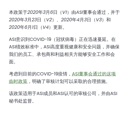
本政策于
2020
年
3
月
6
日（
V1
）由
ASI
董事会通过，并于
2020
年
3
月
23
日（
V2
）、
2020
年
4
月
3
日（
V3
）和
2020
年
6
月
1
日（
V4
）更新。
ASI意识到COVID-19（冠状病毒）正在迅速蔓延。在
ASI绩效标准中，ASI高度重视健康和安全问题，并确保
我们的员工、承包商和利益相关方能够安全工作和会
面。
考虑到目前的COVID-19疫情，
ASI董事会通过的这项
临时政策
，明确了审核计划可以采取的合理措施。
该政策适用于ASI成员和ASI认可的审核公司，并由ASI
秘书处监督。